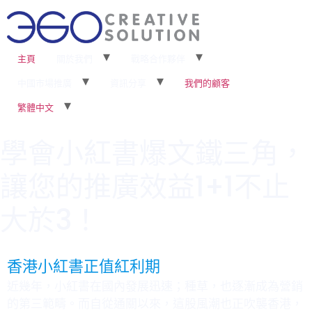
主頁
關於我們
戰略合作夥伴
中國市場推廣
資訊分享
我們的顧客
繁體中文
學會小紅書爆文鐵三角，
讓您的推廣效益1+1不止
大於3！
香港小紅書正值紅利期
近幾年，小紅書在國內發展迅速；種草，也逐漸成為營銷
的第三範疇。而自從通關以來，這股風潮也正吹襲香港，