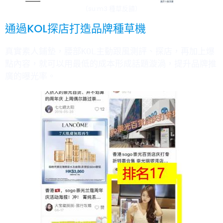
（su:m3 種草反饋
）
通過KOL探店打造品牌種草機
真實素人鋪墊，腰部KOL主動跟風測評、探店，再加上爆
點內容，就可以用最低的成本形成話題漩渦，提升品牌推
廣的曝光率。