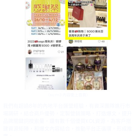
（
su:m3
內容衝上首頁
）
我們有超過
8
年的內地平台運營經驗，有資深團隊進行市
場調研，結合商戶優勢，定製營銷策略、打造爆文，提升
品牌關鍵詞搜索量，還有數千個優質
KOL
資源，為客戶搭
建資源矩陣，和爆文內容結合，推動平台正循環，形成推