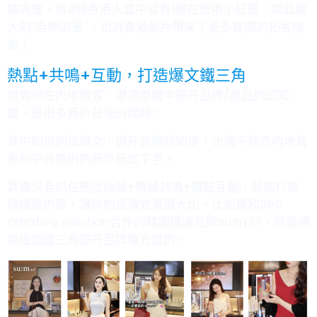
據調查，每3個香港人當中就有1個在使用小紅書。如此龐
大的“自然流量”，也為香港商戶帶來了更多寬闊的拓客機
會！
熱點+共鳴+互動，打造爆文鐵三角
但如何在內地旅客、港漂群體中提升品牌
/
產品的認知
度，是很多商戶苦惱的問題！
其中如何創造爆文，提升品牌認知度，也讓不熟悉內地背
景和平台規則的商戶無從下手。
其實只要抓住熱度話題
+
情感共鳴
+
體驗互動，就能打造
除爆款內容，讓你的宣傳效果最大化。比如曾和
360
creative solution
合作的韓國護膚品牌
su:m37
，就是通
過這個鐵三角提升品牌曝光度的。